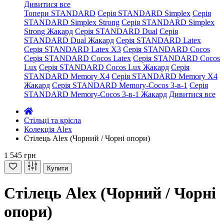
Дивитися все
Топери STANDARD
Серія STANDARD Simplex
Серія
STANDARD Simplex Strong
Серія STANDARD Simplex
Strong Жакард
Серія STANDARD Dual
Серія
STANDARD Dual Жакард
Серія STANDARD Latex
Серія STANDARD Latex X3
Серія STANDARD Cocos
Серія STANDARD Cocos Latex
Серія STANDARD Cocos
Lux
Серія STANDARD Cocos Lux Жакард
Серія
STANDARD Memory X4
Серія STANDARD Memory X4
Жакард
Серія STANDARD Memory-Cocos 3-в-1
Серія
STANDARD Memory-Cocos 3-в-1 Жакард
Дивитися все
Стільці та крісла
Колекція Alex
Стілець Alex (Чорний / Чорні опори)
1 545 грн
Купити
Стілець Alex (Чорний / Чорні
опори)