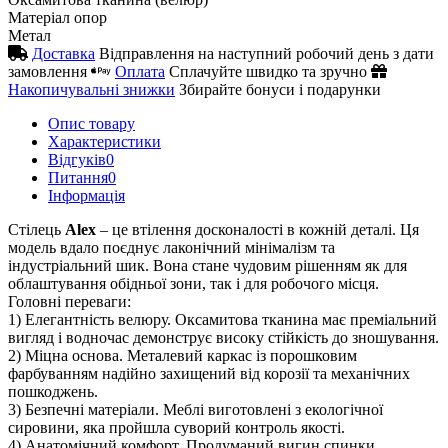
Матеріал опор
Метал
Доставка
Відправлення на наступний робочий день з дати
замовлення
Оплата
Сплачуйте швидко та зручно
Накопичувальні знижки
Збирайте бонуси і подарунки
Опис товару
Характеристики
Відгуків
0
Питання
0
Iнформація
Стілець
Alex
– це втілення досконалості в кожній деталі. Ця
модель вдало поєднує лаконічний мінімалізм та
індустріальний шик. Вона стане чудовим рішенням як для
облаштування обідньої зони, так і для робочого місця.
Головні переваги:
1) Елегантність велюру. Оксамитова тканина має преміальний
вигляд і водночас демонструє високу стійкість до зношування.
2) Міцна основа. Металевий каркас із порошковим
фарбуванням надійно захищений від корозії та механічних
пошкоджень.
3) Безпечні матеріали. Меблі виготовлені з екологічної
сировини, яка пройшла суворий контроль якості.
4) Анатомічний комфорт. Продуманий вигин спинки