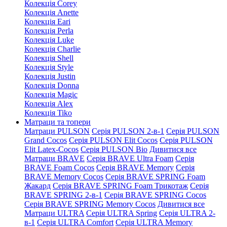
Колекція Corey
Колекція Anette
Колекція Eari
Колекція Perla
Колекція Luke
Колекція Charlie
Колекція Shell
Колекція Style
Колекція Justin
Колекція Donna
Колекція Magic
Колекція Alex
Колекція Tiko
Матраци та топери
Матраци PULSON
Серія PULSON 2-в-1
Серія PULSON
Grand Cocos
Серія PULSON Elit Cocos
Серія PULSON
Elit Latex-Cocos
Серія PULSON Bio
Дивитися все
Матраци BRAVE
Серія BRAVE Ultra Foam
Серія
BRAVE Foam Cocos
Серія BRAVE Memory
Серія
BRAVE Memory Cocos
Серія BRAVE SPRING Foam
Жакард
Серія BRAVE SPRING Foam Трикотаж
Серія
BRAVE SPRING 2-в-1
Серія BRAVE SPRING Cocos
Серія BRAVE SPRING Memory Cocos
Дивитися все
Матраци ULTRA
Серія ULTRA Spring
Серія ULTRA 2-
в-1
Серія ULTRA Comfort
Серія ULTRA Memory