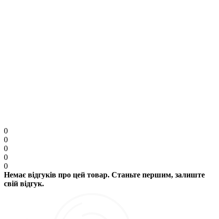
Увага:
HTML розмітка не підтримується. Використовуйте звичайний текст.
Продовжити
0
0
0
0
0
Немає відгуків про цей товар. Станьте першим, залиште
свій відгук.