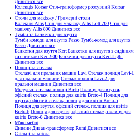
Дивитися все
Колекція Korsar
Стіл-трансформер розсувний Korsar
Дивитися все
Столи для макіяжу / Гримерні столи
Колекція Allis
Стіл для макіяжу Allis Loft 700
Стіл для
макіяжу Allis 800
Дивитися все
Тумби та банкетки для взуття
Тумби комоди для взуття Passo
Тумба-комод для взуття
Passo
Дивитися все
Банкетки для взуття Kert
Банкетки для взуття з сидінням
та спинкою Kert-900
Банкетки для взуття Kert-Light
Дивитися все
Полиці та стелажі
Стелажі для пральних машин Lavi
Стелаж полиця Lavi-1
для пральної машини
Стелаж полиця Lavi-2 для
пральної машини
Дивитися все
Модульні стелажі полиці Breto
Полиця для взуття,
офісний стелаж, полиця для квітів Breto-4
Полиця для
взуття, офісний стелаж, полиця для квітів Breto-5
Полиця для взуття, офісний стелаж, полиця для квітів
Breto-6
Полиця для взуття, офісний стелаж, полиця для
квітів Breto-8
Дивитися все
М'які меблі
Дивани
Диван-трансформер Rumi
Дивитися все
Стільці та крісла