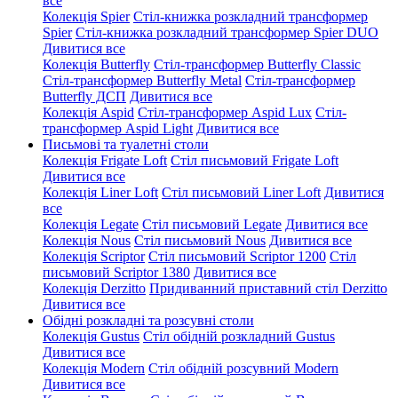
все
Колекція Spier
Стіл-книжка розкладний трансформер
Spier
Стіл-книжка розкладний трансформер Spier DUO
Дивитися все
Колекція Butterfly
Стіл-трансформер Butterfly Classic
Стіл-трансформер Butterfly Metal
Стіл-трансформер
Butterfly ДСП
Дивитися все
Колекція Aspid
Стіл-трансформер Aspid Lux
Стіл-
трансформер Aspid Light
Дивитися все
Письмові та туалетні столи
Колекція Frigate Loft
Стіл письмовий Frigate Loft
Дивитися все
Колекція Liner Loft
Стіл письмовий Liner Loft
Дивитися
все
Колекція Legate
Стіл письмовий Legate
Дивитися все
Колекція Nous
Стіл письмовий Nous
Дивитися все
Колекція Scriptor
Стіл письмовий Scriptor 1200
Стіл
письмовий Scriptor 1380
Дивитися все
Колекція Derzitto
Придиванний приставний стіл Derzitto
Дивитися все
Обідні розкладні та розсувні столи
Колекція Gustus
Стіл обідній розкладний Gustus
Дивитися все
Колекція Modern
Стіл обідній розсувний Modern
Дивитися все