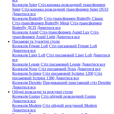
все
Колекція Spier
Стіл-книжка розкладний трансформер
Spier
Стіл-книжка розкладний трансформер Spier DUO
Дивитися все
Колекція Butterfly
Стіл-трансформер Butterfly Classic
Стіл-трансформер Butterfly Metal
Стіл-трансформер
Butterfly ДСП
Дивитися все
Колекція Aspid
Стіл-трансформер Aspid Lux
Стіл-
трансформер Aspid Light
Дивитися все
Письмові та туалетні столи
Колекція Frigate Loft
Стіл письмовий Frigate Loft
Дивитися все
Колекція Liner Loft
Стіл письмовий Liner Loft
Дивитися
все
Колекція Legate
Стіл письмовий Legate
Дивитися все
Колекція Nous
Стіл письмовий Nous
Дивитися все
Колекція Scriptor
Стіл письмовий Scriptor 1200
Стіл
письмовий Scriptor 1380
Дивитися все
Колекція Derzitto
Придиванний приставний стіл Derzitto
Дивитися все
Обідні розкладні та розсувні столи
Колекція Gustus
Стіл обідній розкладний Gustus
Дивитися все
Колекція Modern
Стіл обідній розсувний Modern
Дивитися все