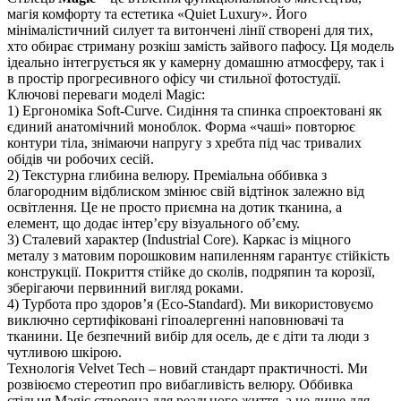
магія комфорту та естетика «Quiet Luxury». Його
мінімалістичний силует та витончені лінії створені для тих,
хто обирає стриману розкіш замість зайвого пафосу. Ця модель
ідеально інтегрується як у камерну домашню атмосферу, так і
в простір прогресивного офісу чи стильної фотостудії.
Ключові переваги моделі Magic:
1) Ергономіка Soft-Curve. Сидіння та спинка спроектовані як
єдиний анатомічний моноблок. Форма «чаші» повторює
контури тіла, знімаючи напругу з хребта під час тривалих
обідів чи робочих сесій.
2) Текстурна глибина велюру. Преміальна оббивка з
благородним відблиском змінює свій відтінок залежно від
освітлення. Це не просто приємна на дотик тканина, а
елемент, що додає інтер’єру візуального об’єму.
3) Сталевий характер (Industrial Core). Каркас із міцного
металу з матовим порошковим напиленням гарантує стійкість
конструкції. Покриття стійке до сколів, подряпин та корозії,
зберігаючи первинний вигляд роками.
4) Турбота про здоров’я (Eco-Standard). Ми використовуємо
виключно сертифіковані гіпоалергенні наповнювачі та
тканини. Це безпечний вибір для осель, де є діти та люди з
чутливою шкірою.
Технологія Velvet Tech – новий стандарт практичності. Ми
розвіюємо стереотип про вибагливість велюру. Оббивка
стільця Magic створена для реального життя, а не лише для