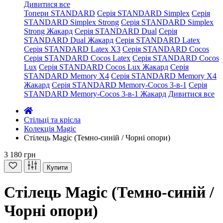
Дивитися все
Топери STANDARD
Серія STANDARD Simplex
Серія
STANDARD Simplex Strong
Серія STANDARD Simplex
Strong Жакард
Серія STANDARD Dual
Серія
STANDARD Dual Жакард
Серія STANDARD Latex
Серія STANDARD Latex X3
Серія STANDARD Cocos
Серія STANDARD Cocos Latex
Серія STANDARD Cocos
Lux
Серія STANDARD Cocos Lux Жакард
Серія
STANDARD Memory X4
Серія STANDARD Memory X4
Жакард
Серія STANDARD Memory-Cocos 3-в-1
Серія
STANDARD Memory-Cocos 3-в-1 Жакард
Дивитися все
Стільці та крісла
Колекція Magic
Стілець Magic (Темно-синій / Чорні опори)
3 180 грн
Купити
Стілець Magic (Темно-синій /
Чорні опори)