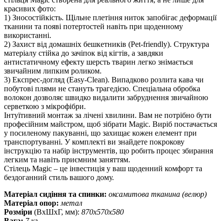
красивих фото:
1) Зносостійкість. Щільне плетіння ниток запобігає деформації
тканини та появі потертостей навіть при щоденному
використанні.
2) Захист від домашніх бешкетників (Pet-friendly). Структура
матеріалу стійка до зачіпок від кігтів, а завдяки
антистатичному ефекту шерсть тварин легко знімається
звичайним липким роликом.
3) Експрес-догляд (Easy-Clean). Випадково розлита кава чи
побутові плями не стануть трагедією. Спеціальна обробка
волокон дозволяє швидко видалити забруднення звичайною
серветкою з мікрофібри.
Інтуїтивний монтаж за лічені хвилини. Вам не потрібно бути
професійним майстром, щоб зібрати Magic. Виріб постачається
у посиленому пакуванні, що захищає кожен елемент при
транспортуванні. У комплекті ви знайдете покрокову
інструкцію та набір інструментів, що робить процес збирання
легким та навіть приємним заняттям.
Стілець Magic – це інвестиція у ваш щоденний комфорт та
бездоганний стиль вашого дому.
Матеріал сидіння та спинки:
оксамитова тканина (велюр)
Матеріал опор:
метал
Розміри
(ВхШхГ, мм):
870х570х580
Вага:
7 кг.