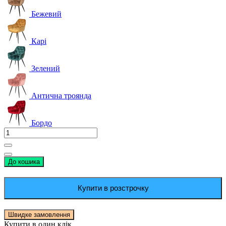
Бежевий
Карі
Зелений
Антична троянда
Бордо
До кошика
Купити в розстрочку
Швидке замовлення
Купити в один клік