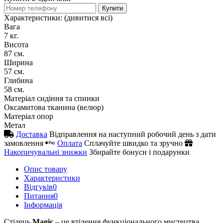
Купити
Характеристики:
(дивитися всі)
Вага
7 кг.
Висота
87 см.
Ширина
57 см.
Глибина
58 см.
Матеріал сидіння та спинки
Оксамитова тканина (велюр)
Матеріал опор
Метал
Доставка
Відправлення на наступний робочий день з дати
замовлення
Оплата
Сплачуйте швидко та зручно
Накопичувальні знижки
Збирайте бонуси і подарунки
Опис товару
Характеристики
Відгуків
0
Питання
0
Iнформація
Стілець
Magic
– це втілення функціонального мистецтва,