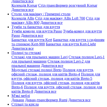
Дивитися все
Колекція Korsar
Стіл-трансформер розсувний Korsar
Дивитися все
Столи для макіяжу / Гримерні столи
Колекція Allis
Стіл для макіяжу Allis Loft 700
Стіл для
макіяжу Allis 800
Дивитися все
Тумби та банкетки для взуття
Тумби комоди для взуття Passo
Тумба-комод для взуття
Passo
Дивитися все
Банкетки для взуття Kert
Банкетки для взуття з сидінням
та спинкою Kert-900
Банкетки для взуття Kert-Light
Дивитися все
Полиці та стелажі
Стелажі для пральних машин Lavi
Стелаж полиця Lavi-1
для пральної машини
Стелаж полиця Lavi-2 для
пральної машини
Дивитися все
Модульні стелажі полиці Breto
Полиця для взуття,
офісний стелаж, полиця для квітів Breto-4
Полиця для
взуття, офісний стелаж, полиця для квітів Breto-5
Полиця для взуття, офісний стелаж, полиця для квітів
Breto-6
Полиця для взуття, офісний стелаж, полиця для
квітів Breto-8
Дивитися все
М'які меблі
Дивани
Диван-трансформер Rumi
Дивитися все
Стільці та крісла