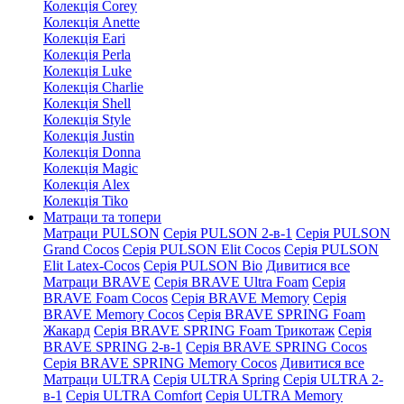
Колекція Corey
Колекція Anette
Колекція Eari
Колекція Perla
Колекція Luke
Колекція Charlie
Колекція Shell
Колекція Style
Колекція Justin
Колекція Donna
Колекція Magic
Колекція Alex
Колекція Tiko
Матраци та топери
Матраци PULSON
Серія PULSON 2-в-1
Серія PULSON
Grand Cocos
Серія PULSON Elit Cocos
Серія PULSON
Elit Latex-Cocos
Серія PULSON Bio
Дивитися все
Матраци BRAVE
Серія BRAVE Ultra Foam
Серія
BRAVE Foam Cocos
Серія BRAVE Memory
Серія
BRAVE Memory Cocos
Серія BRAVE SPRING Foam
Жакард
Серія BRAVE SPRING Foam Трикотаж
Серія
BRAVE SPRING 2-в-1
Серія BRAVE SPRING Cocos
Серія BRAVE SPRING Memory Cocos
Дивитися все
Матраци ULTRA
Серія ULTRA Spring
Серія ULTRA 2-
в-1
Серія ULTRA Comfort
Серія ULTRA Memory