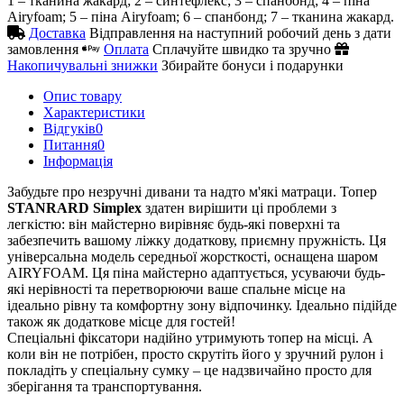
1 – тканина жакард; 2 – синтефлекс; 3 – спанбонд; 4 – піна
Airyfoam; 5 – піна Airyfoam; 6 – спанбонд; 7 – тканина жакард.
Доставка
Відправлення на наступний робочий день з дати
замовлення
Оплата
Сплачуйте швидко та зручно
Накопичувальні знижки
Збирайте бонуси і подарунки
Опис товару
Характеристики
Відгуків
0
Питання
0
Iнформація
Забудьте про незручні дивани та надто м'які матраци. Топер
STANRARD
Simplex
здатен вирішити ці проблеми з
легкістю: він майстерно вирівняє будь-які поверхні та
забезпечить вашому ліжку додаткову, приємну пружність. Ця
універсальна модель середньої жорсткості, оснащена шаром
AIRYFOAM. Ця піна майстерно адаптується, усуваючи будь-
які нерівності та перетворюючи ваше спальне місце на
ідеально рівну та комфортну зону відпочинку. Ідеально підійде
також як додаткове місце для гостей!
Спеціальні фіксатори надійно утримують топер на місці. А
коли він не потрібен, просто скрутіть його у зручний рулон і
покладіть у спеціальну сумку – це надзвичайно просто для
зберігання та транспортування.