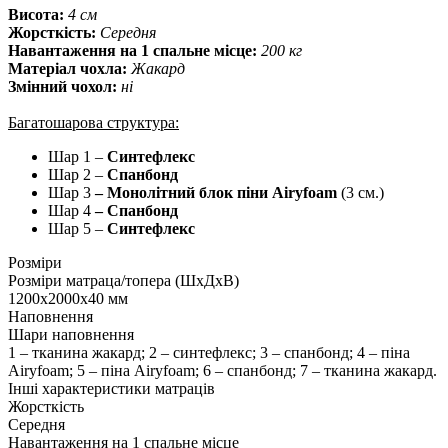
Висота:
4 см
Жорсткість:
Середня
Навантаження на 1 спальне місце:
200 кг
Матеріал чохла:
Жакард
Змінний чохол:
ні
Багатошарова структура:
Шар 1 –
Синтефлекс
Шар 2 –
Спанбонд
Шар 3
–
Монолітний блок піни Airyfoam
(3 см.)
Шар 4
– Спанбонд
Шар 5 –
Синтефлекс
Розміри
Розміри матраца/топера (ШхДхВ)
1200х2000х40 мм
Наповнення
Шари наповнення
1 – тканина жакард; 2 – синтефлекс; 3 – спанбонд; 4 – піна
Airyfoam; 5 – піна Airyfoam; 6 – спанбонд; 7 – тканина жакард.
Інші характеристики матраців
Жорсткість
Середня
Навантаження на 1 спальне місце