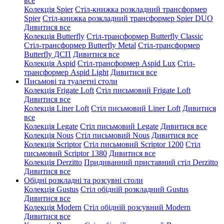
все
Колекція Spier
Стіл-книжка розкладний трансформер
Spier
Стіл-книжка розкладний трансформер Spier DUO
Дивитися все
Колекція Butterfly
Стіл-трансформер Butterfly Classic
Стіл-трансформер Butterfly Metal
Стіл-трансформер
Butterfly ДСП
Дивитися все
Колекція Aspid
Стіл-трансформер Aspid Lux
Стіл-
трансформер Aspid Light
Дивитися все
Письмові та туалетні столи
Колекція Frigate Loft
Стіл письмовий Frigate Loft
Дивитися все
Колекція Liner Loft
Стіл письмовий Liner Loft
Дивитися
все
Колекція Legate
Стіл письмовий Legate
Дивитися все
Колекція Nous
Стіл письмовий Nous
Дивитися все
Колекція Scriptor
Стіл письмовий Scriptor 1200
Стіл
письмовий Scriptor 1380
Дивитися все
Колекція Derzitto
Придиванний приставний стіл Derzitto
Дивитися все
Обідні розкладні та розсувні столи
Колекція Gustus
Стіл обідній розкладний Gustus
Дивитися все
Колекція Modern
Стіл обідній розсувний Modern
Дивитися все