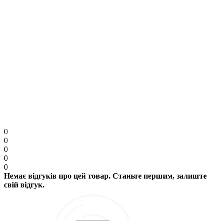
Увага:
HTML розмітка не підтримується. Використовуйте звичайний текст.
Продовжити
0
0
0
0
0
Немає відгуків про цей товар. Станьте першим, залиште
свій відгук.