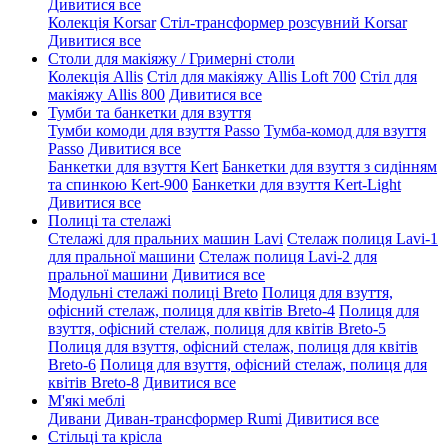
Дивитися все
Колекція Korsar
Стіл-трансформер розсувний Korsar
Дивитися все
Столи для макіяжу / Гримерні столи
Колекція Allis
Стіл для макіяжу Allis Loft 700
Стіл для
макіяжу Allis 800
Дивитися все
Тумби та банкетки для взуття
Тумби комоди для взуття Passo
Тумба-комод для взуття
Passo
Дивитися все
Банкетки для взуття Kert
Банкетки для взуття з сидінням
та спинкою Kert-900
Банкетки для взуття Kert-Light
Дивитися все
Полиці та стелажі
Стелажі для пральних машин Lavi
Стелаж полиця Lavi-1
для пральної машини
Стелаж полиця Lavi-2 для
пральної машини
Дивитися все
Модульні стелажі полиці Breto
Полиця для взуття,
офісний стелаж, полиця для квітів Breto-4
Полиця для
взуття, офісний стелаж, полиця для квітів Breto-5
Полиця для взуття, офісний стелаж, полиця для квітів
Breto-6
Полиця для взуття, офісний стелаж, полиця для
квітів Breto-8
Дивитися все
М'які меблі
Дивани
Диван-трансформер Rumi
Дивитися все
Стільці та крісла