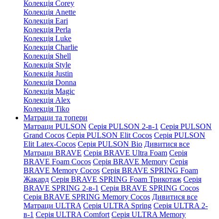
Колекція Corey
Колекція Anette
Колекція Eari
Колекція Perla
Колекція Luke
Колекція Charlie
Колекція Shell
Колекція Style
Колекція Justin
Колекція Donna
Колекція Magic
Колекція Alex
Колекція Tiko
Матраци та топери
Матраци PULSON
Серія PULSON 2-в-1
Серія PULSON
Grand Cocos
Серія PULSON Elit Cocos
Серія PULSON
Elit Latex-Cocos
Серія PULSON Bio
Дивитися все
Матраци BRAVE
Серія BRAVE Ultra Foam
Серія
BRAVE Foam Cocos
Серія BRAVE Memory
Серія
BRAVE Memory Cocos
Серія BRAVE SPRING Foam
Жакард
Серія BRAVE SPRING Foam Трикотаж
Серія
BRAVE SPRING 2-в-1
Серія BRAVE SPRING Cocos
Серія BRAVE SPRING Memory Cocos
Дивитися все
Матраци ULTRA
Серія ULTRA Spring
Серія ULTRA 2-
в-1
Серія ULTRA Comfort
Серія ULTRA Memory