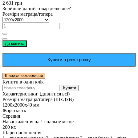
2 631 грн
Знайшли даний товар дешевше?
Розміри матраца/топера
До кошика
Купити в розстрочку
Швидке замовлення
Купити в один клік
Купити
Характеристики:
(дивитися всі)
Розміри матраца/топера (ШхДхВ)
1200х2000х40 мм
Жорсткість
Середня
Навантаження на 1 спальне місце
200 кг.
Шари наповнення